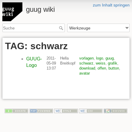
zum Inhalt springen
guug wiki
TAG: schwarz
2011-
Hella
vorlagen
,
logo
,
guug
,
GUUG-
05-09
Breitkopf
schwarz
,
weiss
,
grafik
,
Logo
13:07
download
,
offen
,
button
,
avatar