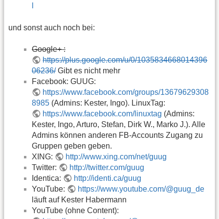
l
und sonst auch noch bei:
Google+ :
https://plus.google.com/u/0/1035834668014396
06236/
Gibt es nicht mehr
Facebook: GUUG:
https://www.facebook.com/groups/13679629308
8985
(Admins: Kester, Ingo). LinuxTag:
https://www.facebook.com/linuxtag
(Admins:
Kester, Ingo, Arturo, Stefan, Dirk W., Marko J.). Alle
Admins können anderen FB-Accounts Zugang zu
Gruppen geben geben.
XING:
http://www.xing.com/net/guug
Twitter:
http://twitter.com/guug
Identica:
http://identi.ca/guug
YouTube:
https://www.youtube.com/@guug_de
läuft auf Kester Habermann
YouTube (ohne Content):